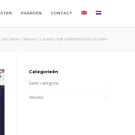
NSTEN
PAARDEN
CONTACT
 van Lieren
/
Nieuws
/
Laurens rijdt oefendressuur in Uden
Categorieën
Geen categorie
Nieuws