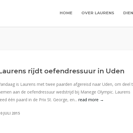
HOME
OVER LAURENS
DIE
Laurens rijdt oefendressuur in Uden
Vandaag is Laurens met twee paarden afgereisd naar Uden, om deel 
nemen aan de oefendressuur wedstrijd bij Manege Olympic. Laurens
reed één paard in de Prix St. George, en...
read more →
10 JULI 2015