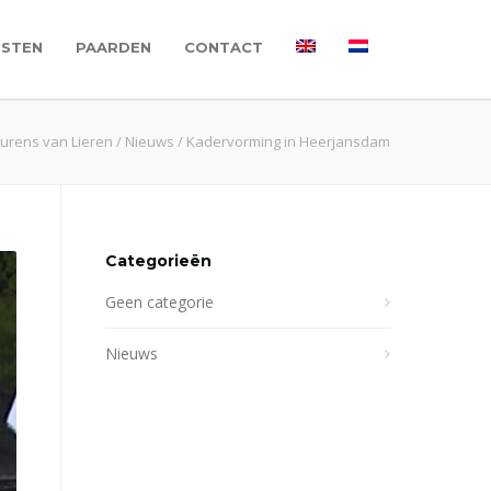
NSTEN
PAARDEN
CONTACT
urens van Lieren
/
Nieuws
/
Kadervorming in Heerjansdam
Categorieën
Geen categorie
Nieuws