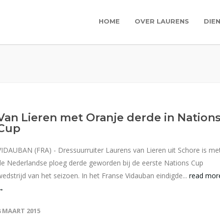
HOME
OVER LAURENS
DIE
Van Lieren met Oranje derde in Nation
Cup
VIDAUBAN (FRA) - Dressuurruiter Laurens van Lieren uit Schore is me
de Nederlandse ploeg derde geworden bij de eerste Nations Cup
wedstrijd van het seizoen. In het Franse Vidauban eindigde...
read mor
→
8 MAART 2015