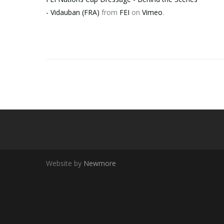
- Vidauban (FRA)
from
FEI
on
Vimeo
.
Website by
Newmore